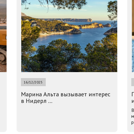
16/12/2025
Марина Альта вызывает интерес
в Нидерл ...
и
В
м
р