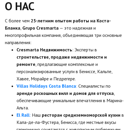
О НАС
С более чем
25-летним опытом работы на Коста-
Бланка
,
Grupo Cresmarta
— это надежная и
многопрофильная компания, объединяющая три основные
направления:
Cresmarta Недвижимость
: Эксперты в
строительстве, продаже недвижимости и
ремонте
, предлагающие комплексные и
персонализированные услуги в Бениссе, Кальпе,
Хавее, Морайре и Педрегере.
Villas Holidays Costa Blanca
:
Специалисты по
аренде роскошных вилл и домов для отпуска
,
обеспечивающие уникальные впечатления в Марина-
Альта.
El Rall
:
Наш
ресторан средиземноморской кухни
в
Кала-де-ла-Фустера, Бенисса, где местные вкусы
гармонично сочетаются с живописным побережьем.