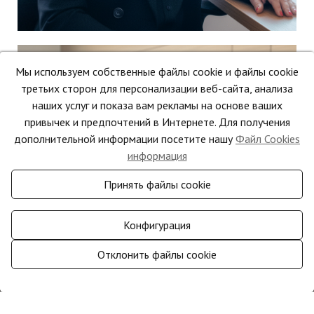
Marisa
Мы используем собственные файлы cookie и файлы cookie
третьих сторон для персонализации веб-сайта, анализа
Administración y Contabilidad
наших услуг и показа вам рекламы на основе ваших
привычек и предпочтений в Интернете. Для получения
дополнительной информации посетите нашу
Файл Cookies
информация
Принять файлы cookie
info@cresmarta.com
+34
673424849
Конфигурация
Отклонить файлы cookie
0
Управлять согласием