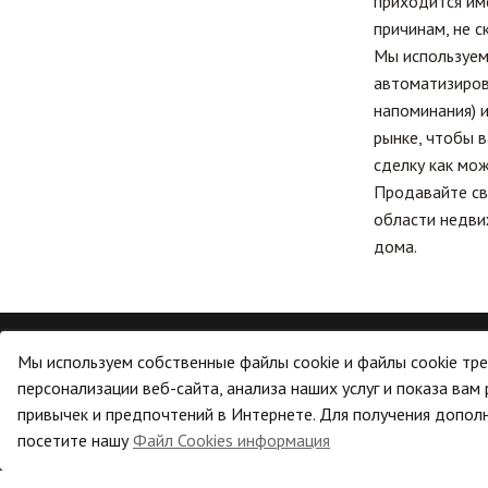
приходится име
причинам, не с
Мы используем 
автоматизиров
напоминания) 
рынке, чтобы 
сделку как мож
Продавайте св
области недви
дома.
Мы используем собственные файлы cookie и файлы cookie тре
КОМПАНИЯ
ЮРИ
персонализации веб-сайта, анализа наших услуг и показа вам
привычек и предпочтений в Интернете. Для получения допо
О нас
Юриди
посетите нашу
Файл Cookies информация
Управлять согласием
Продавать
Полит