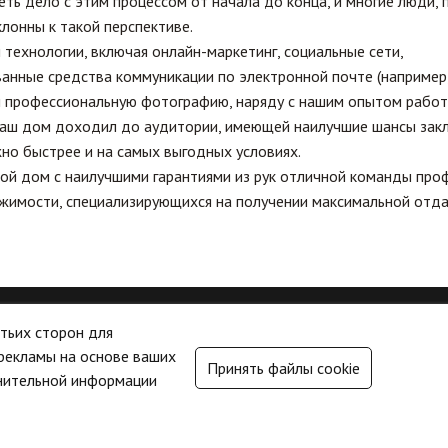
ть дело с этим процессом от начала до конца, и многие люди,
клонны к такой перспективе.
технологии, включая онлайн-маркетинг, социальные сети,
анные средства коммуникации по электронной почте (например
и профессиональную фотографию, наряду с нашим опытом рабо
ваш дом доходил до аудитории, имеющей наилучшие шансы закл
но быстрее и на самых выгодных условиях.
ой дом с наилучшими гарантиями из рук отличной команды про
жимости, специализирующихся на получении максимальной отда
тьих сторон для
ДИЧЕСКИЙ
НАЙТИ НАС
 рекламы на основе ваших
Принять файлы cookie
лнительной информации
ческая информация
C/ Doctor Calatayud 55
03724
Moraira
(Alicante)
ика конфиденциальности