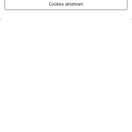
RECHTLICHES
Cookies ablehnen
0
Zustimmung verwalten
FINDEN SIE UNS
C/ Doctor Calatayud 55
03724
Moraira
(Alicante)
+34 661 367 609
+34 661 367 609
ventas@cresmarta.com
L-V: 09:30 - 19:00
S: 09:30 - 14:00