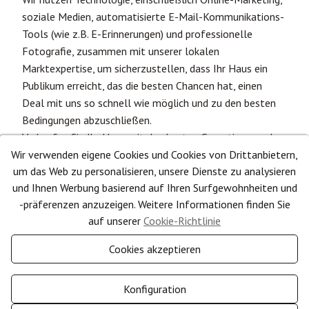
soziale Medien, automatisierte E-Mail-Kommunikations-
Tools (wie z.B. E-Erinnerungen) und professionelle
Fotografie, zusammen mit unserer lokalen
Marktexpertise, um sicherzustellen, dass Ihr Haus ein
Publikum erreicht, das die besten Chancen hat, einen
Deal mit uns so schnell wie möglich und zu den besten
Bedingungen abzuschließen.
Verkaufen Sie Ihr Haus mit den besten Garantien aus der
Hand eines großartigen Teams von Immobilienprofis, die
Wir verwenden eigene Cookies und Cookies von Drittanbietern,
um das Web zu personalisieren, unsere Dienste zu analysieren
darauf spezialisiert sind, den bestmöglichen Ertrag für
und Ihnen Werbung basierend auf Ihren Surfgewohnheiten und
Ihr Haus zu erzielen.
-präferenzen anzuzeigen. Weitere Informationen finden Sie
auf unserer
Cookie-Richtlinie
Cookies akzeptieren
UNTERNEHMEN
Konfiguration