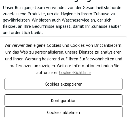
Unser Reinigungsteam verwendet von der Gesundheitsbehörde
zugelassene Produkte, um die Hygiene in Ihrem Zuhause zu
gewährleisten. Wir bieten auch Wäscheservice an, der sich
flexibel an Ihre Bedürfnisse anpasst, damit Ihr Zuhause sauber
und ordentlich bleibt.
Poolwartung
Wir verwenden eigene Cookies und Cookies von Drittanbietern,
um das Web zu personalisieren, unsere Dienste zu analysieren
Wir bieten umfassende Poolwartungsdienste an, die
und Ihnen Werbung basierend auf Ihren Surfgewohnheiten und
kristallklares und gesundes Wasser durch Chlor- oder
-präferenzen anzuzeigen. Weitere Informationen finden Sie
Salzregelung, pH-Kontrolle und regelmäßige Reinigung
auf unserer
Cookie-Richtlinie
sicherstellen. Die Wartung umfasst wöchentliche Reinigung das
ganze Jahr über, mit höherer Frequenz während der Hochsaison
Cookies akzeptieren
(Juli und August) und beinhaltet alle notwendigen Produkte für
die optimale Pflege Ihres Pools.
Konfiguration
Rechtliche und administrative
Cookies ablehnen
Unterstützung
0
Zustimmung verwalten