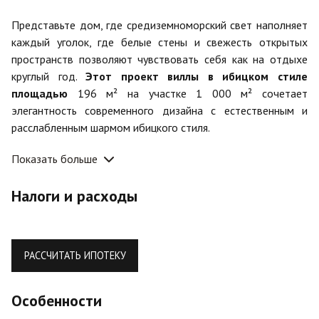
Представьте дом, где средиземноморский свет наполняет
каждый уголок, где белые стены и свежесть открытых
пространств позволяют чувствовать себя как на отдыхе
круглый год.
Этот проект виллы в ибицком стиле
площадью
196 м² на участке 1 000 м² сочетает
элегантность современного дизайна с естественным и
расслабленным шармом ибицкого стиля.
Жизнь на свежем воздухе:
Показать больше
Наслаждайтесь собственным бассейном площадью 36 м²,
Налоги и расходы
солнечными террасами и перголой площадью 33 м² —
идеальными для завтраков на рассвете, ужинов на закате
или моментов отдыха в полной приватности.
РАССЧИТАТЬ ИПОТЕКУ
Интерьеры, которые вдохновляют:
Открытые пространства, кухня открытого типа, светлая
Особенности
гостиная и панорамные окна, соединяющие интерьер с