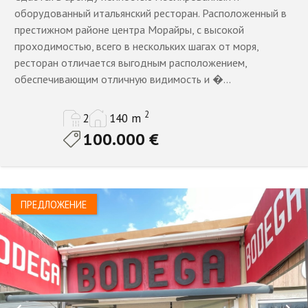
Все
оборудованный итальянский ресторан. Расположенный в
престижном районе центра Морайры, с высокой
1 Ванная комната
проходимостью, всего в нескольких шагах от моря,
Состояние имущества
ресторан отличается выгодным расположением,
2 ванны
обеспечивающим отличную видимость и �...
3+
Все Объекты
Только перепродажа
2
2
140 m
4+
Только новое строительство
100.000 €
5+
6 9 ванны
Показать
Свойства
10+
ПРЕДЛОЖЕНИЕ