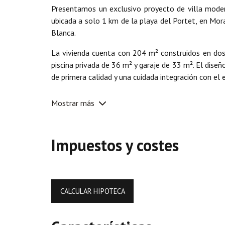
Presentamos un exclusivo proyecto de villa moder
ubicada a solo 1 km de la playa del Portet, en Mora
Blanca.
La vivienda cuenta con 204 m² construidos en dos
piscina privada de 36 m² y garaje de 33 m². El dis
de primera calidad y una cuidada integración con el
Distribución:
Mostrar más
En la planta baja se encuentra una cocina abierta
comedor con acceso directo a la terraza y piscina, 
Impuestos y costes
cortesía.
En la planta superior hay dos dormitorios doble
privadas. Existe la opción de añadir un cuarto dormi
CALCULAR HIPOTECA
La vivienda se entrega con aire acondicionado por c
a medida, cocina de diseño, carpintería exterior T
Durante la construcción, el cliente podrá personali