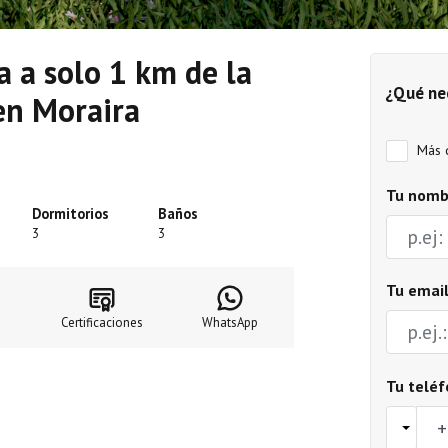
a a solo 1 km de la
¿Qué ne
en Moraira
Más d
Tu nomb
Dormitorios
Baños
3
3
Tu emai
Certificaciones
WhatsApp
Tu telé