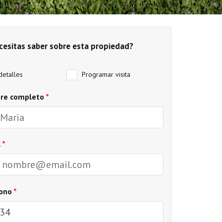
cesitas saber sobre esta propiedad?
etalles
Programar visita
re completo
*
l
*
fono
*