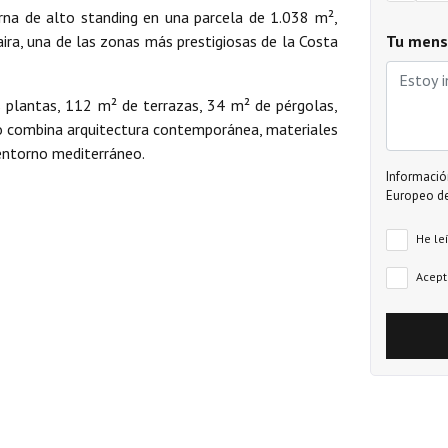
na de alto standing en una parcela de 1.038 m²,
Tu mens
ira, una de las zonas más prestigiosas de la Costa
 plantas, 112 m² de terrazas, 34 m² de pérgolas,
eño combina arquitectura contemporánea, materiales
 entorno mediterráneo.
Informació
Europeo de
 totalmente equipada, un amplio y luminoso salón-
He le
un dormitorio doble con baño en suite y un aseo de
Acept
s, ambos con baño en suite y salida a terrazas
torio en esta planta.
onductos, calefacción por suelo radiante, armarios
echnal y persianas eléctricas en los dormitorios.
zar materiales y acabados.