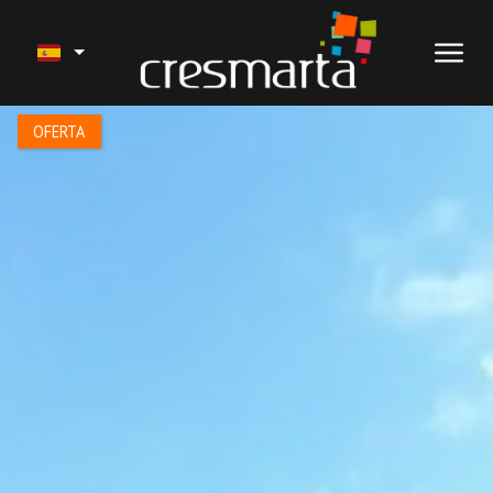
1 / 27
OFERTA
VENTA
NUESTROS PROYECTOS
SEGUROS Y SERVICIOS
TRABAJOS RECIENTES
ALQUILER VACACIONAL
CONÓCENOS