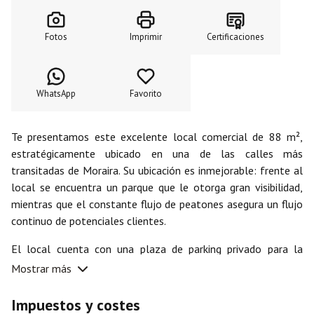
Fotos
Imprimir
Certificaciones
WhatsApp
Favorito
Te presentamos este excelente local comercial de 88 m²,
estratégicamente ubicado en una de las calles más
transitadas de Moraira. Su ubicación es inmejorable: frente al
local se encuentra un parque que le otorga gran visibilidad,
mientras que el constante flujo de peatones asegura un flujo
continuo de potenciales clientes.
El local cuenta con una plaza de parking privado para la
comodidad de los propietarios. Además, los clientes pueden
Mostrar más
estacionar fácilmente: zona azul frente al local y una amplia
zona de parking gratuita muy cerca de la parte trasera.
Impuestos y costes