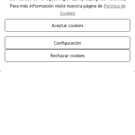
Para más información visite nuestra página de
Política de
Tipo:
Apartamento
Cookies
Dormitorios:
2
Aceptar cookies
Población:
Benitachell
Baños:
1
Configuración
Área:
Cumbre del Sol
2
Terreno:
78 m
Rechazar cookies
2
Superficie construida:
78 m
Gestionar consentimiento
Terraza abierta:
Si
Terraza cubierta:
Si
Parking:
Si
*Esta información está sujeta a errores y no forma parte de ningún contrato. La oferta
puede ser modificada o retirada sin previo aviso. El precio no incluye los costes de la
compra.
¿Qué necesitas saber sobre esta propiedad?