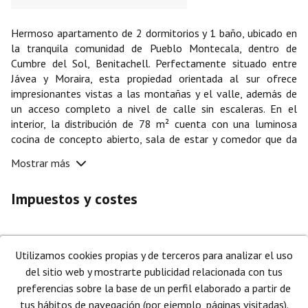
Hermoso apartamento de 2 dormitorios y 1 baño, ubicado en
la tranquila comunidad de Pueblo Montecala, dentro de
Cumbre del Sol, Benitachell. Perfectamente situado entre
Jávea y Moraira, esta propiedad orientada al sur ofrece
impresionantes vistas a las montañas y el valle, además de
un acceso completo a nivel de calle sin escaleras. En el
interior, la distribución de 78 m² cuenta con una luminosa
cocina de concepto abierto, sala de estar y comedor que da
directamente a una espaciosa terraza privada de 15 m², ideal
Mostrar más
para comer al aire libre. La propiedad se vende
completamente amueblada e incluye aire acondicionado
Impuestos y costes
caliente y frío, una plaza de aparcamiento privado y un
trastero dedicado. Los residentes disfrutan de instalaciones
comunitarias excepcionales, que ofrecen una variedad de
áreas de ocio. Hay una piscina situada a solo unos minutos a
Utilizamos cookies propias y de terceros para analizar el uso
CALCULAR HIPOTECA
pie de la puerta principal, así como una espectacular piscina
del sitio web y mostrarte publicidad relacionada con tus
comunitaria de estilo laguna, ubicada a solo 300 metros de
preferencias sobre la base de un perfil elaborado a partir de
distancia.
Características
tus hábitos de navegación (por ejemplo, páginas visitadas).