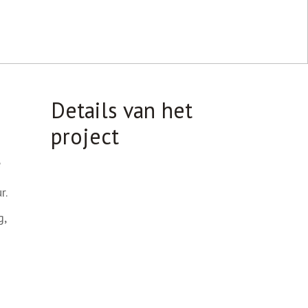
Details van het
project
e
r.
g,