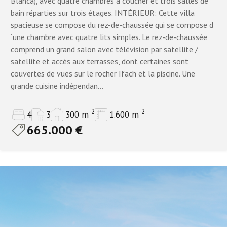
Blanca), avec quatre chambres à coucher et trois salles de
Tous
bain réparties sur trois étages. INTÉRIEUR: Cette villa
spacieuse se compose du rez-de-chaussée qui se compose d
1 salle de bains
´une chambre avec quatre lits simples. Le rez-de-chaussée
Statut de la propriété
2 salles de bains
comprend un grand salon avec télévision par satellite /
satellite et accès aux terrasses, dont certaines sont
3+
Toutes les propriétés
couvertes de vues sur le rocher Ifach et la piscine. Une
grande cuisine indépendan...
4+
Reventes uniquement
5+
2
2
Nouvelle construction uniquement
4
3
300 m
1.600 m
665.000 €
6 à 9 salles de bains
10+
Plus
Propriétés