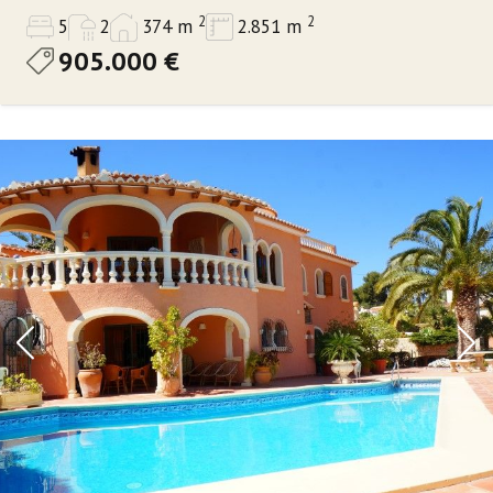
2
2
5
2
374 m
2.851 m
905.000 €