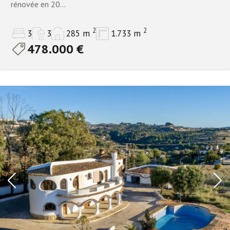
rénovée en 20...
2
2
3
3
285 m
1.733 m
478.000 €