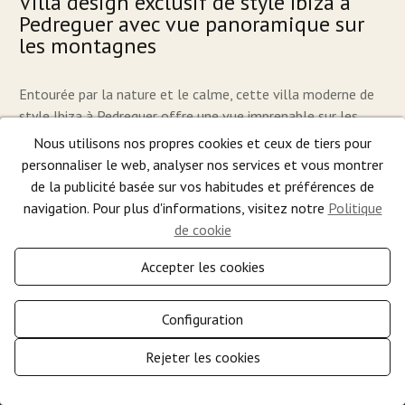
Villa design exclusif de style Ibiza à
Pedreguer avec vue panoramique sur
les montagnes
Entourée par la nature et le calme, cette villa moderne de
style Ibiza à Pedreguer offre une vue imprenable sur les
montagnes et la vallée. Sur un terrain de 800 m², la
Nous utilisons nos propres cookies et ceux de tiers pour
propriété dispose de 200 m² de surface habitable, trois
personnaliser le web, analyser nos services et vous montrer
chambres, deux salles de bain et un espace de vie ouvert
de la publicité basée sur vos habitudes et préférences de
avec cuisine moderne. De grandes baies vitrées créent de la
navigation. Pour plus d'informations, visitez notre
Politique
lumière et de l'espace, tandis que la vaste terrasse avec
de cookie
piscine de 30 m² invite à la détente. La chambre principale
Accepter les cookies
dispose d'une salle de bain...
2
2
3
2
200 m
1.150 m
Configuration
764.000 €
Rejeter les cookies
Plus
Gérer le consentement