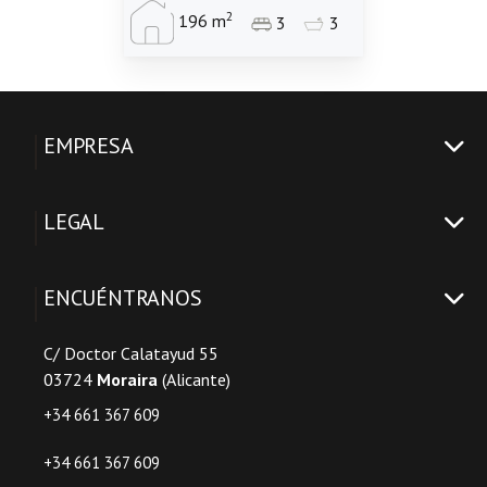
2
196 m
3
3
EMPRESA
LEGAL
ENCUÉNTRANOS
C/ Doctor Calatayud 55
03724
Moraira
(Alicante)
+34 661 367 609
+34 661 367 609