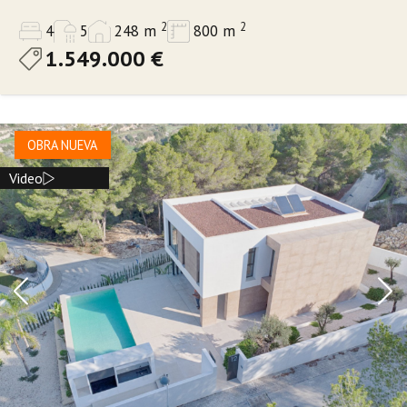
2
2
4
5
248 m
800 m
1.549.000 €
OBRA NUEVA
Video