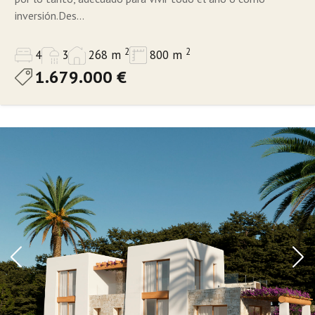
inversión.Des...
2
2
4
3
268 m
800 m
1.679.000 €