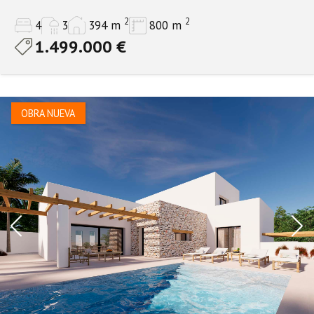
2
2
4
3
394 m
800 m
1.499.000 €
OBRA NUEVA