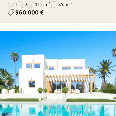
2
2
3
2
135 m
676 m
960.000 €