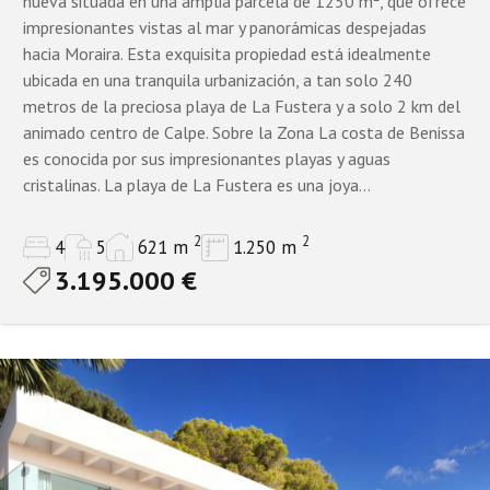
nueva situada en una amplia parcela de 1250 m², que ofrece
Todos
impresionantes vistas al mar y panorámicas despejadas
hacia Moraira. Esta exquisita propiedad está idealmente
1 baño
ubicada en una tranquila urbanización, a tan solo 240
Estado de la propiedad
2 baños
metros de la preciosa playa de La Fustera y a solo 2 km del
animado centro de Calpe. Sobre la Zona La costa de Benissa
3+
Todas las propiedades
Solo reventas
es conocida por sus impresionantes playas y aguas
cristalinas. La playa de La Fustera es una joya...
4+
Solo nueva construcción
5+
2
2
4
5
621 m
1.250 m
3.195.000 €
6 a 9 baños
Mostrar
Propiedades
10+