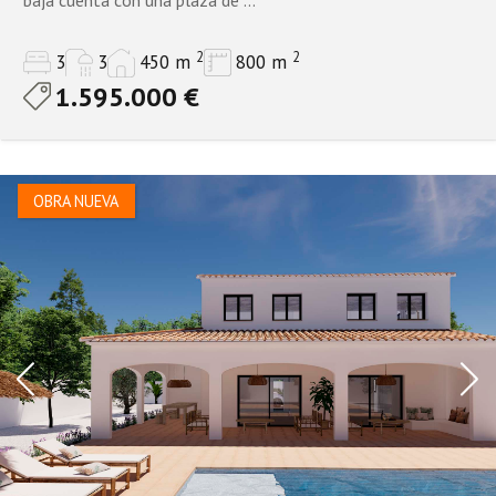
2
2
3
3
450 m
800 m
1.595.000 €
OBRA NUEVA